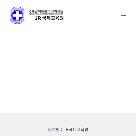
콘
Mai
텐
Men
츠
로
건
너
뛰
기
상호명 : JR국제교육원