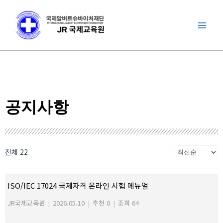
콘
Mai
텐
Men
츠
로
건
너
뛰
기
공지사항
전체 22
ISO/IEC 17024 국제자격 온라인 시험 메뉴얼
JR국제교육원
|
2026.05.10
|
추천 0
|
조회 64