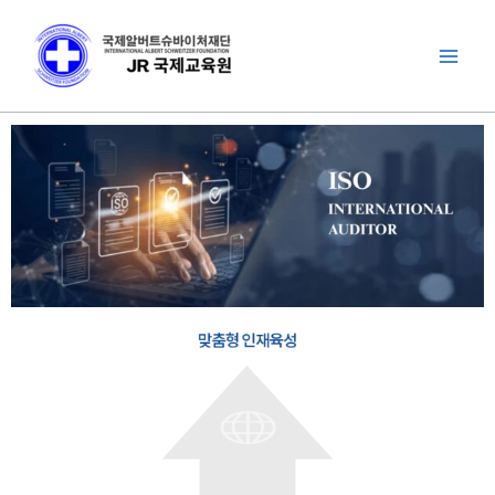
콘
Mai
텐
Men
츠
로
건
너
뛰
기