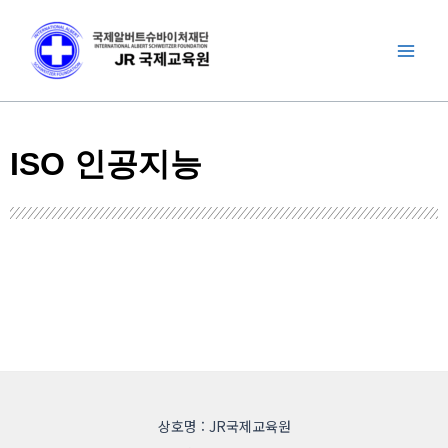
콘
Mai
텐
Men
츠
로
건
너
ISO 인공지능
뛰
기
상호명 : JR국제교육원