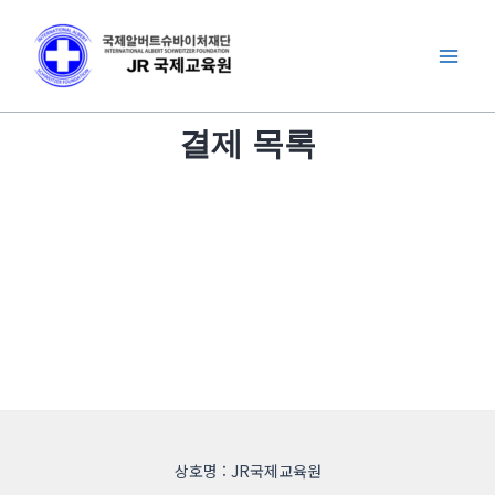
콘
Mai
텐
Men
츠
로
건
결제 목록
너
뛰
기
상호명 : JR국제교육원