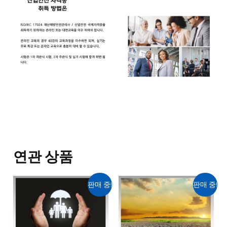
연관 상품
원
현
원
현
판매 중!
판매 중!
래
재
래
재
가
가
가
가
격:
격:
격:
격:
1,040,000
620,000
1,040,000
620,000