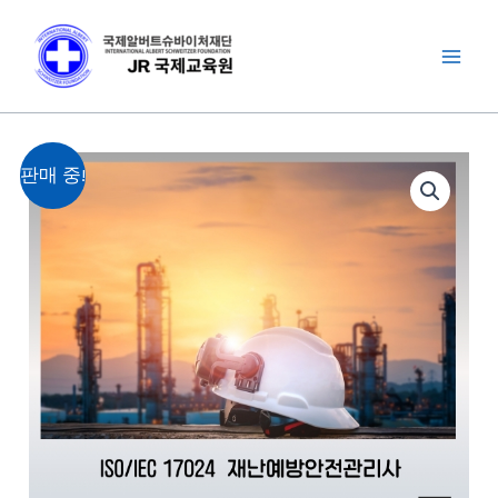
콘
Main
텐
Men
츠
로
건
원
현
산
너
판매 중!
래
재
업
뛰
가
가
안
기
격:
격:
전
1,040,000
620,000
수
원.
원.
량