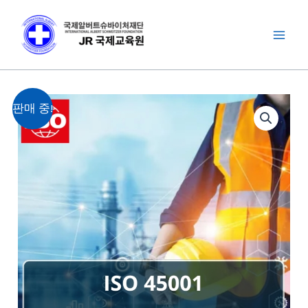
콘
Main
텐
Men
츠
로
건
원
현
ISO
너
판매 중!
래
재
45001
뛰
가
가
안
기
격:
격:
전
660,000
330,000
및
원.
원.
보
건
경
영
시
스