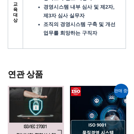
교
경영시스템 내부 심사 및 제2자,
육
대
제3자 심사 실무자
상
조직의 경영시스템 구축 및 개선
업무를 희망하는 구직자
연관 상품
원
현
판매 중!
래
재
가
가
격:
격:
660,000
330,000
원.
원.