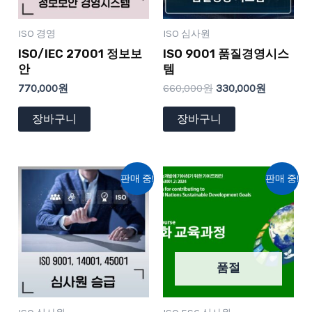
ISO 경영
ISO 심사원
ISO/IEC 27001 정보보
ISO 9001 품질경영시스
안
템
770,000
원
660,000
원
330,000
원
장바구니
장바구니
원
현
원
현
판매 중!
판매 중!
래
재
래
재
가
가
가
가
격:
격:
격:
격:
1,650,000
1,500,000
550,000
495,000
원.
원.
원.
원.
품절